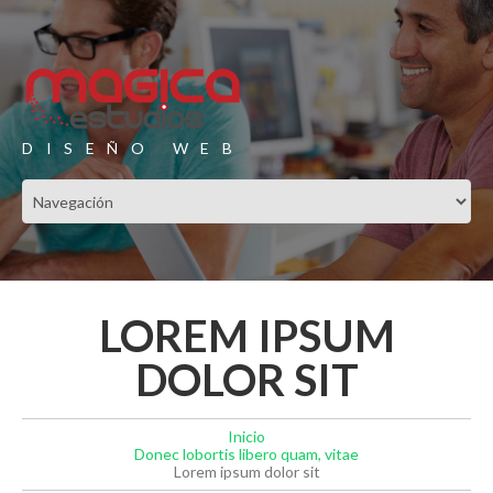
DISEÑO WEB
LOREM IPSUM
DOLOR SIT
Inicio
Donec lobortis libero quam, vitae
Lorem ipsum dolor sit